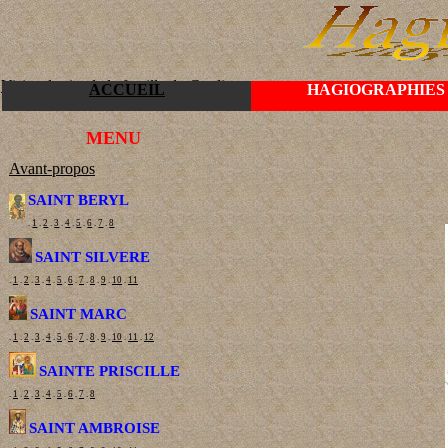
Visitez le site de la famille du Gardin
ACCUEIL
HAGIOGRAPHIES
MENU
Avant-propos
SAINT BERYL
.
1
.
2
.
3
.
4
.
5
.
6
.
7
.
8
SAINT SILVERE
.
1
.
2
.
3
.
4
.
5
.
6
.
7
.
8
.
9
.
10
.
11
SAINT MARC
.
1
.
2
.
3
.
4
.
5
.
6
.
7
.
8
.
9
.
10
.
11
.
12
SAINTE PRISCILLE
.
1
.
2
.
3
.
4
.
5
.
6
.
7
.
8
SAINT AMBROISE