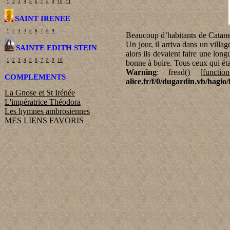
.
1
.
2
.
3
.
4
.
5
.
6
.
7
.
8
.
9
.
10
.
11
SAINT IRENEE
.
1
.
2
.
3
.
4
.
5
.
6
.
7
.
8
.
9
Beaucoup d’habitants de Catane 
Un jour, il arriva dans un villa
SAINTE EDITH STEIN
alors ils devaient faire une long
.
1
.
2
.
3
.
4
.
5
.
6
.
7
.
8
.
9
.
10
bonne à boire. Tous ceux qui éta
Warning
: fread() [
function
COMPLEMENTS
alice.fr/f/0/dugardin.vb/hagio/
La Gnose et St Irénée
L'impératrice Théodora
Les hymnes ambrosiennes
MES LIENS FAVORIS